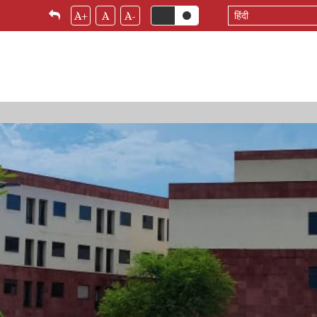
Select
A+
A
A-
your
language