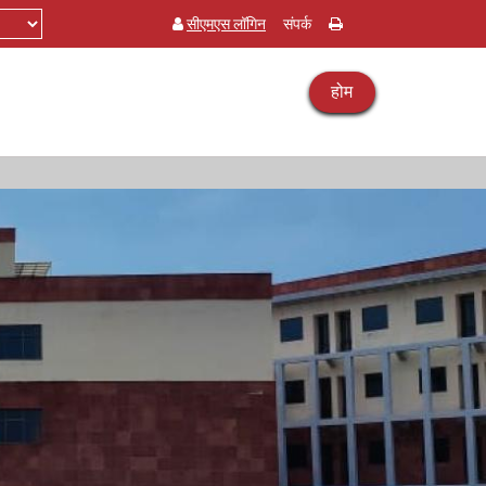
सीएमएस लॉगिन
संपर्क
होम