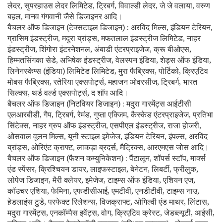
लेदर, सुपरहाउस लेदर लिमिटेड, ट्रिबर्ग, विवाल्डी लेदर, जे जे वलाया, वरुण
बहल, मानव गंगवानी जैसे डिजाइनर आदि।
बैचलर ऑफ डिजाइन (टेक्सटाइल डिजाइन) : अरविंद मिल्स, इंडियन टेरियन,
ग्रासिम इंडस्ट्रीज, मदुरा ब्रांड्स, मफतलाल इंडस्ट्रीज लिमिटेड, नाहर
इंडस्ट्रीज, शिंगोरा इंटरनेशनल, अंबाडी एंटरप्राइजेज, क्रू बीओएस,
हिम्मतसिंगका सेडे, अभिषेक इंडस्ट्रीज, वेलस्पन इंडिया, शेड्स ऑफ इंडिया,
लिनेनस्केप्स (इंडिया) लिमिटेड लिमिटेड, मुरा फैब्रिक्स, पोर्टिको, क्रिएटिव
मोबस फैब्रिक्स, रतेरिया एक्सपोर्ट्स, महाजन ओवरसीज, ट्रिबर्ग, भारत
सिल्क्स, थर्ड वर्ल्ड एक्सपोर्ट्स, द शॉप आदि।
बैचलर ऑफ डिजाइन (निटवियर डिजाइन) : मदुरा गारमेंट्स आईटीसी
एलआरबीडी, गैप, ट्रिबर्ग, रेमंड, गुप्ता एक्जिम, कैस्केड एंटरप्राइजेज, प्रतिभा
सिंटेक्स, नाहर ग्रुप ऑफ इंडस्ट्रीज, एसपीएल इंडस्ट्रीज, राजा होजरी,
ओसवाल वूलन मिल्स, यूनी स्टाइल इमेजेज, इंडियन टेरियन, इंपल्स, अरविंद
ब्रांड्स, ओरिएंट क्राफ्ट, लाकड़ा ब्रदर्स, मैट्रिक्स, आरएमएस जोस आदि।
बैचलर ऑफ डिजाइन (फैशन कम्युनिकेशन) : पैंटालून, शॉपर्स स्टॉप, मार्क्स
एंड स्पेंसर, क्रिश्चियन डायर, लाइफस्टाइल, बेनेटन, लिबर्टी, फ्रीलुक,
लोपेज डिजाइन, मैरी क्लेयर, इमेजेज, टाइम्स ऑफ इंडिया, एशियन एज,
कॉउचर एशिया, फेमिना, एफडीसीआई, एमटीवी, एनडीटीवी, टाइम्स नाउ,
हेडलाइंस टुडे, परफेक्ट रिलेशन्स, विजक्राफ्ट, ओगिल्वी एंड माथर, लिंटास,
मदुरा गारमेंट्स, एनकॉम्पैस इवेंट्स, वोग, क्रिएटिव क्रेस्ट, जेडब्ल्यूटी, आईसी,