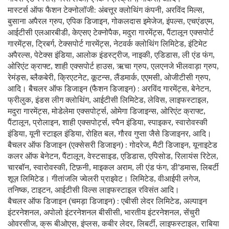
मास्टर्स ऑफ फैशन टेक्नोलॉजी: अंबत्तूर क्लोथिंग कंपनी, अरविंद मिल्स,
बुसाना अपैरल ग्रुप, एपिक डिजाइन, गोकलदास इमेजेज, इंपल्स, एचएंडएम,
आईटीसी एलआरबीडी, केएसए टेक्नोपैक, मदुरा गारमेंट्स, पैंटालून एक्सपोर्ट
गारमेंट्स, ट्रिबर्ग, टेक्सपोर्ट गारमेंट्स, नेटवर्क क्लोथिंग लिमिटेड, इंटिमेट
अपैरल्स, पेटेक्स इंडिया, आलोक इंडस्ट्रीज, नाइकी, एडिडास, ली एंड फंग,
ओरिएंट क्राफ्ट, शाही एक्सपोर्ट हाउस, ऋचा ग्रुप, एलएनजे भीलवाड़ा ग्रुप,
रेमंड्स, ब्लैकबेरी, क्रिएटनेट, कूटन्स, लैंडमार्क, एएमसी, ओजीटीसी ग्रुप,
आदि। बैचलर ऑफ डिजाइन (फैशन डिजाइन) : अरविंद गारमेंट्स, बेनेटन,
फ्रीलुक, इंडस लीग क्लोथिंग, आईटीसी लिमिटेड, लेविस, लाइफस्टाइल,
मदुरा गारमेंट्स, मोडेलेमा एक्सपोर्ट्स, ओमेगा डिजाइन्स, ओरिएंट क्राफ्ट,
पैंटालून, प्रोलाइन, शाही एक्सपोर्ट्स, स्पैन इंडिया, स्पाइकर, स्वारोवस्की
इंडिया, यूनी स्टाइल इंडिया, रोहित बल, गौरव गुप्ता जैसे डिजाइनर, आदि।
बैचलर ऑफ डिजाइन (एक्सेसरी डिजाइन) : गोदरेज, मैटी डिजाइन, यूनाइटेड
कलर ऑफ बेनेटन, पैंटालून, वेस्टसाइड, एडिडास, एपिसोड, रिलायंस रिटेल,
चारबॉन, स्वारोवस्की, टिफ़नी, माइकल अराम, ली एंड फंग, डी'डमास, लिबर्टी
शूज़ लिमिटेड। गीतांजलि ज्वेलरी प्राइवेट। लिमिटेड, वीआईपी लगेज,
तनिष्क, टाइटन, आईटीसी विल्स लाइफस्टाइल रविसंत आदि।
बैचलर ऑफ डिजाइन (चमड़ा डिजाइन) : एबीसी लेदर लिमिटेड, अल्पाइन
इंटरनेशनल, अपोलो इंटरनेशनल बीसीसी, भारतीय इंटरनेशनल, सेंचुरी
ओवरसीज, क्रू बीओएस, इंप्लस, कबीर लेदर, लिबर्टी, लाइफस्टाइल, राबिया