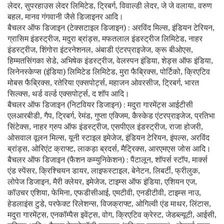
लेदर, सुपरहाउस लेदर लिमिटेड, ट्रिबर्ग, विवाल्डी लेदर, जे जे वलाया, वरुण
बहल, मानव गंगवानी जैसे डिजाइनर आदि।
बैचलर ऑफ डिजाइन (टेक्सटाइल डिजाइन) : अरविंद मिल्स, इंडियन टेरियन,
ग्रासिम इंडस्ट्रीज, मदुरा ब्रांड्स, मफतलाल इंडस्ट्रीज लिमिटेड, नाहर
इंडस्ट्रीज, शिंगोरा इंटरनेशनल, अंबाडी एंटरप्राइजेज, क्रू बीओएस,
हिम्मतसिंगका सेडे, अभिषेक इंडस्ट्रीज, वेलस्पन इंडिया, शेड्स ऑफ इंडिया,
लिनेनस्केप्स (इंडिया) लिमिटेड लिमिटेड, मुरा फैब्रिक्स, पोर्टिको, क्रिएटिव
मोबस फैब्रिक्स, रतेरिया एक्सपोर्ट्स, महाजन ओवरसीज, ट्रिबर्ग, भारत
सिल्क्स, थर्ड वर्ल्ड एक्सपोर्ट्स, द शॉप आदि।
बैचलर ऑफ डिजाइन (निटवियर डिजाइन) : मदुरा गारमेंट्स आईटीसी
एलआरबीडी, गैप, ट्रिबर्ग, रेमंड, गुप्ता एक्जिम, कैस्केड एंटरप्राइजेज, प्रतिभा
सिंटेक्स, नाहर ग्रुप ऑफ इंडस्ट्रीज, एसपीएल इंडस्ट्रीज, राजा होजरी,
ओसवाल वूलन मिल्स, यूनी स्टाइल इमेजेज, इंडियन टेरियन, इंपल्स, अरविंद
ब्रांड्स, ओरिएंट क्राफ्ट, लाकड़ा ब्रदर्स, मैट्रिक्स, आरएमएस जोस आदि।
बैचलर ऑफ डिजाइन (फैशन कम्युनिकेशन) : पैंटालून, शॉपर्स स्टॉप, मार्क्स
एंड स्पेंसर, क्रिश्चियन डायर, लाइफस्टाइल, बेनेटन, लिबर्टी, फ्रीलुक,
लोपेज डिजाइन, मैरी क्लेयर, इमेजेज, टाइम्स ऑफ इंडिया, एशियन एज,
कॉउचर एशिया, फेमिना, एफडीसीआई, एमटीवी, एनडीटीवी, टाइम्स नाउ,
हेडलाइंस टुडे, परफेक्ट रिलेशन्स, विजक्राफ्ट, ओगिल्वी एंड माथर, लिंटास,
मदुरा गारमेंट्स, एनकॉम्पैस इवेंट्स, वोग, क्रिएटिव क्रेस्ट, जेडब्ल्यूटी, आईसी,