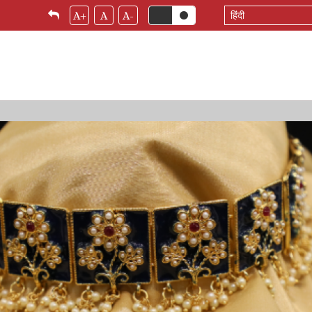
Select
A+
A
A-
your
language