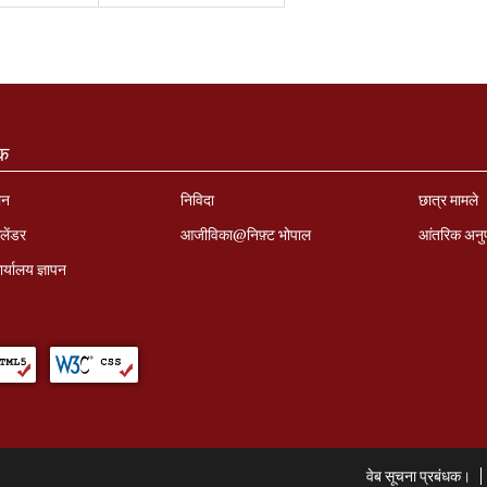
ंक
ान
निविदा
छात्र मामले
लेंडर
आजीविका@निफ़्ट भोपाल
आंतरिक अनु
र्यालय ज्ञापन
वेब सूचना प्रबंधक।