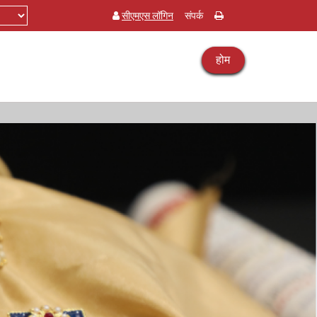
सीएमएस लॉगिन
संपर्क
होम