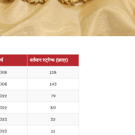
र्ष
वर्तमान स्ट्रेन्थ (छात्र)
008
128
008
143
022
79
022
80
023
32
023
11