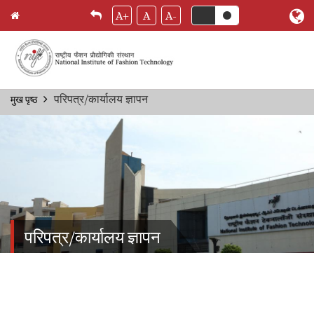
A+
A
A-
Skip
परिपत्र/कार्यालय ज्ञापन
मुख पृष्ठ
Breadcrumb
to
main
content
परिपत्र/कार्यालय ज्ञापन