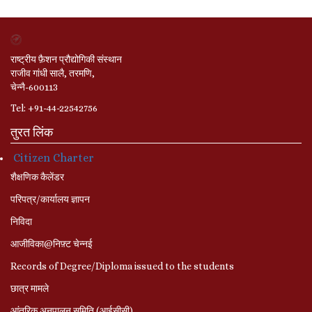
राष्ट्रीय फ़ैशन प्रौद्योगिकी संस्थान
राजीव गांधी सालै, तरमणि,
चेन्नै-600113
Tel: +91-44-22542756
तुरत लिंक
Citizen Charter
शैक्षणिक कैलेंडर
परिपत्र/कार्यालय ज्ञापन
निविदा
आजीविका@निफ़्ट चेन्नई
Records of Degree/Diploma issued to the students
छात्र मामले
आंतरिक अनुपालन समिति (आईसीसी)