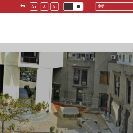
Select
A+
A
A-
your
language