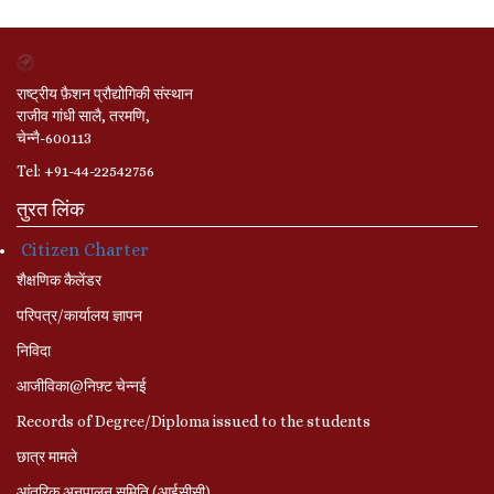
राष्ट्रीय फ़ैशन प्रौद्योगिकी संस्थान
राजीव गांधी सालै, तरमणि,
चेन्नै-600113
Tel: +91-44-22542756
तुरत लिंक
Citizen Charter
शैक्षणिक कैलेंडर
परिपत्र/कार्यालय ज्ञापन
निविदा
आजीविका@निफ़्ट चेन्नई
Records of Degree/Diploma issued to the students
छात्र मामले
आंतरिक अनुपालन समिति (आईसीसी)