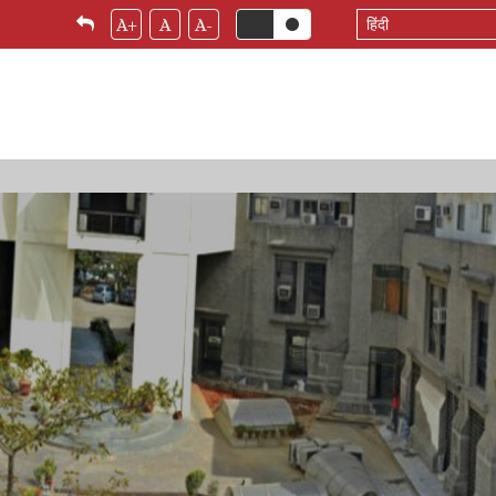
Select
A+
A
A-
your
language