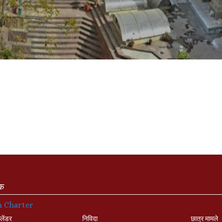
ंक
n Charter
लेंडर
निविदा
छात्र मामले