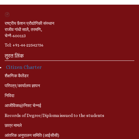
राष्ट्रीय फ़ैशन प्रौद्योगिकी संस्थान
राजीव गांधी सालै, तरमणि,
चेन्नै-600113
Tel: +91-44-22542756
तुरत लिंक
Citizen Charter
शैक्षणिक कैलेंडर
परिपत्र/कार्यालय ज्ञापन
निविदा
आजीविका@निफ़्ट चेन्नई
Records of Degree/Diploma issued to the students
छात्र मामले
आंतरिक अनुपालन समिति (आईसीसी)