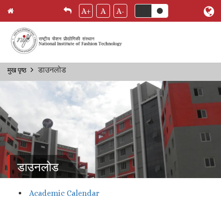
A+
A
A-
Skip
डाउनलोड
मुख पृष्ठ
Breadcrumb
to
main
content
डाउनलोड
Academic Calendar