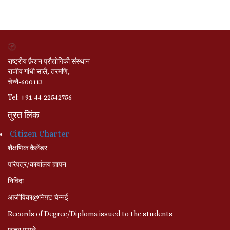
राष्ट्रीय फ़ैशन प्रौद्योगिकी संस्थान
राजीव गांधी सालै, तरमणि,
चेन्नै-600113
Tel: +91-44-22542756
तुरत लिंक
Citizen Charter
शैक्षणिक कैलेंडर
परिपत्र/कार्यालय ज्ञापन
निविदा
आजीविका@निफ़्ट चेन्नई
Records of Degree/Diploma issued to the students
छात्र मामले