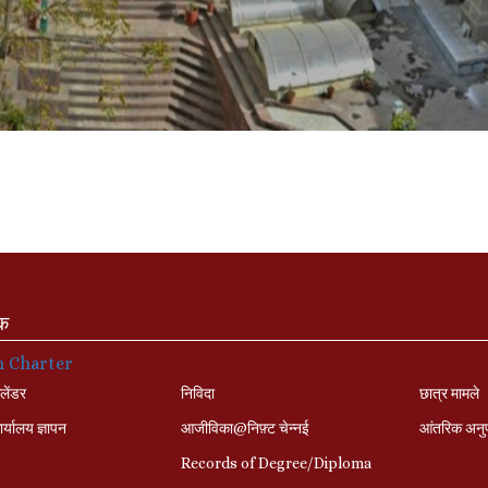
ंक
n Charter
लेंडर
निविदा
छात्र मामले
र्यालय ज्ञापन
आजीविका@निफ़्ट चेन्नई
आंतरिक अनु
Records of Degree/Diploma