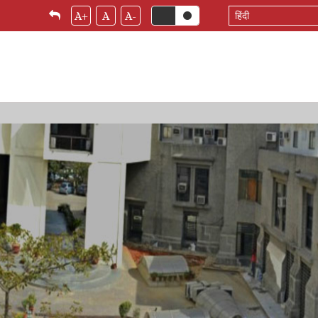
Select
A+
A
A-
your
language