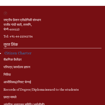
राष्ट्रीय फ़ैशन प्रौद्योगिकी संस्थान
राजीव गांधी सालै, तरमणि,
चेन्नै-600113
Tel: +91-44-22542756
तुरत लिंक
Citizen Charter
शैक्षणिक कैलेंडर
परिपत्र/कार्यालय ज्ञापन
निविदा
आजीविका@निफ़्ट चेन्नई
Records of Degree/Diploma issued to the students
छात्र मामले
आंतरिक अनुपालन समिति (आईसीसी)