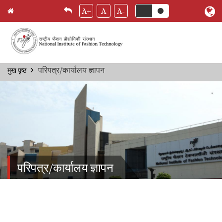
A+
A
A-
Skip
परिपत्र/कार्यालय ज्ञापन
मुख पृष्ठ
Breadcrumb
to
main
content
परिपत्र/कार्यालय ज्ञापन