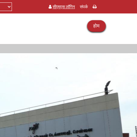
सीएमएस लॉगिन
संपर्क
होम