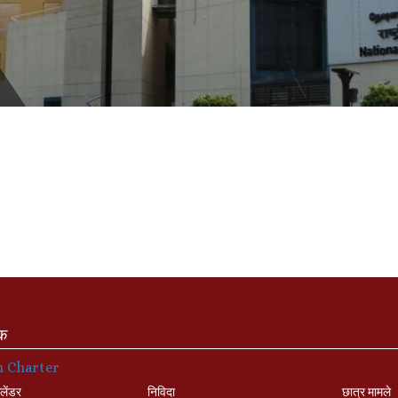
ंक
n Charter
लेंडर
निविदा
छात्र मामले