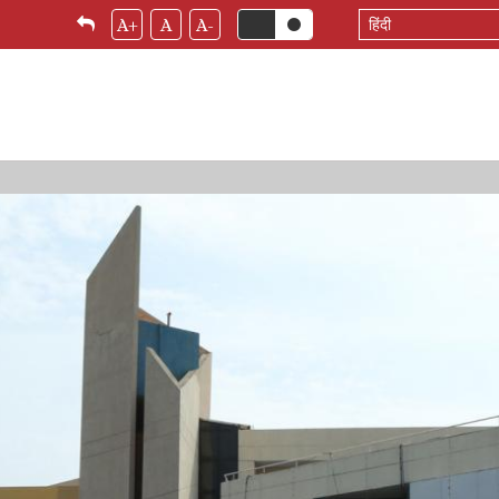
Select
A+
A
A-
your
language