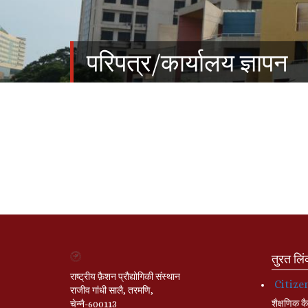
परिपत्र/कार्यालय ज्ञापन
तुरत लि
राष्ट्रीय फ़ैशन प्रौद्योगिकी संस्थान
Citize
राजीव गांधी सालै, तरमणि,
शैक्षणिक कै
चेन्नै-600113