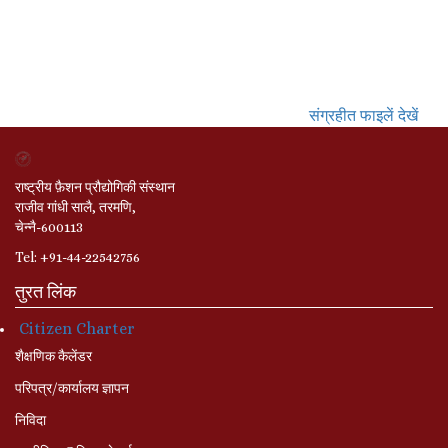
संग्रहीत फाइलें देखें
राष्ट्रीय फ़ैशन प्रौद्योगिकी संस्थान
राजीव गांधी सालै, तरमणि,
चेन्नै-600113
Tel: +91-44-22542756
तुरत लिंक
Citizen Charter
शैक्षणिक कैलेंडर
परिपत्र/कार्यालय ज्ञापन
निविदा