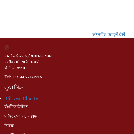
संग्रहीत फाइलें देखें
राष्ट्रीय फ़ैशन प्रौद्योगिकी संस्थान
राजीव गांधी सालै, तरमणि,
चेन्नै-600113
Tel: +91-44-22542756
तुरत लिंक
Citizen Charter
शैक्षणिक कैलेंडर
परिपत्र/कार्यालय ज्ञापन
निविदा