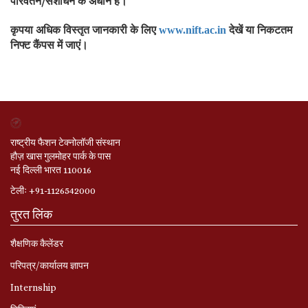
परिवर्तन/संशोधन के अधीन हैं।
कृपया अधिक विस्तृत जानकारी के लिए
देखें या निकटतम
www.nift.ac.in
निफ्ट कैंपस में जाएं।
राष्ट्रीय फैशन टेक्नोलॉजी संस्थान
हौज़ खास गुलमोहर पार्क के पास
नई दिल्ली भारत 110016
टेलीः +91-1126542000
तुरत लिंक
शैक्षणिक कैलेंडर
परिपत्र/कार्यालय ज्ञापन
Internship