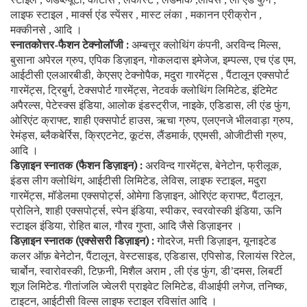
लाइफ स्टाइल
मार्क्स एंड स्पेंसर
मास्ट लंका
मकानन एरीक्रोन
,
,
,
,
मक्कीनसे
आदि ।
,
स्नातकोत्तर-फैशन टेक्नोलॉजी :
अम्बत्तूर
क्लोथिंग कंपनी
अरविन्द मिल्स
,
,
बुसाना अपेरल ग्रुप
एपिक डिज़ाइन
गोकलदास इमेजेज
इम्पल्स
एच एंड एम
,
,
,
,
,
आईटीसी एलआरबीडी
केएसए टेक्नोपैक
मदुरा गारमेंट्स
पैंटालून एक्सपोर्ट
,
,
,
गारमेंट्स
ट्रिबुर्ग
टेक्सपोर्ट गारमेंट्स
नेटवर्क क्लोथिंग लिमिटेड
इंटिमेट
,
,
,
,
अपैरल्स
पेटेस्क्स इंडिया
आलोक इंडस्ट्रीज
नाइके
एडिडास
ली एंड फुंग
,
,
,
,
,
,
ओरिएंट क्राफ्ट
शाही एक्सपोर्ट हाउस
ऋचा ग्रुप
एलएनजे भीलवाड़ा ग्रुप
,
,
,
,
रेमंड्स
ब्लैकबेर्रिस
क्रिएटनेट
कूटंस
लैंडमार्क
एएमसी
ओजीटीसी ग्रुप
,
,
,
,
,
,
,
आदि ।
डिज़ाइन स्नातक (फैशन डिज़ाइन) :
अरविन्द गारमेंट्स
बेनेटोन
फ्रीलूक
,
,
,
इंडस लीग क्लोथिंग
आईटीसी लिमिटेड
लेविस
लाइफ स्टाइल
मदुरा
,
,
,
,
गारमेंट्स
मॉडेलमा एक्सपोर्ट्स
ओमेगा डिज़ाइन
ओरिएंट क्राफ्ट
पैंटालून
,
,
,
,
,
प्रोलिने
शाही एक्सपोर्ट्स
स्पेन इंडिया
स्पीकर
स्वरवोस्की इंडिया
ऊनि
,
,
,
,
,
स्टाइल इंडिया
रोहित बाल
गौरव गुप्ता
आदि जैसे डिज़ाइनर ।
,
,
,
डिज़ाइन स्नातक (एक्सेसरी डिज़ाइन) :
गोदरेज
मत्ती डिज़ाइन
यूनाइटेड
,
,
कलर ऑफ़ बेनेटोन
पैंटालून
वेस्टसाइड
एडिडास
एपिसोड
रिलायंस रिटेल
,
,
,
,
,
,
चार्बोन
स्वारोवस्की
टिफ़नी
मिशैल अराम
ली एंड फुंग
डी
दमस
लिबर्टी
,
,
,
,
,
’
,
शूज लिमिटेड. गीतांजलि ज्वेलरी प्राइवेट लिमिटेड
वीआईपी लगेज
तनिष्क
,
,
,
टाइटन
आईटीसी विल्स लाइफ स्टाइल रविसांत आदि ।
,