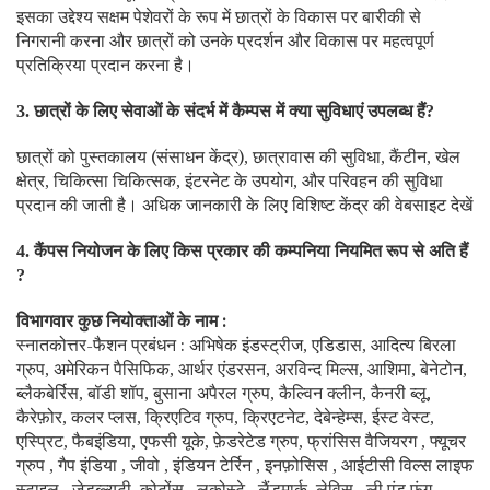
इसका उद्देश्य सक्षम पेशेवरों के रूप में छात्रों के विकास पर बारीकी से
निगरानी करना और छात्रों को उनके प्रदर्शन और विकास पर महत्वपूर्ण
प्रतिक्रिया प्रदान करना है।
छात्रों के लिए सेवाओं के संदर्भ में कैम्पस में क्या सुविधाएं उपलब्ध हैं
3.
?
छात्रों को पुस्तकालय (संसाधन केंद्र)
छात्रावास की सुविधा
कैंटीन
खेल
,
,
,
क्षेत्र
चिकित्सा चिकित्सक
इंटरनेट के उपयोग
और परिवहन की सुविधा
,
,
,
प्रदान की जाती है। अधिक जानकारी के लिए विशिष्ट केंद्र की वेबसाइट देखें
कैंपस नियोजन के लिए किस प्रकार की कम्पनिया नियमित रूप से अति हैं
4.
?
विभागवार कुछ नियोक्ताओं के नाम :
स्नातकोत्तर-फैशन प्रबंधन : अभिषेक इंडस्ट्रीज
एडिडास
आदित्य बिरला
,
,
ग्रुप
अमेरिकन पैसिफिक
आर्थर एंडरसन
अरविन्द मिल्स
आशिमा
बेनेटोन
,
,
,
,
,
,
ब्लैकबेर्रिस
बॉडी शॉप
बुसाना अपैरल ग्रुप
कैल्विन क्लीन
कैनरी ब्लू
,
,
,
,
,
कैरेफ़ोर
कलर प्लस
क्रिएटिव ग्रुप
क्रिएटनेट
देबेन्हेम्स
ईस्ट वेस्ट
,
,
,
,
,
,
एस्प्रिट
फैबइंडिया
एफसी यूके
फ़ेडरेटेड ग्रुप
फ्रांसिस वैजियरग
फ्यूचर
,
,
,
,
,
ग्रुप
गैप इंडिया
जीवो
इंडियन टेर्रिन
इनफ़ोसिस
आईटीसी विल्स लाइफ
,
,
,
,
,
स्टाइल
जेडब्ल्यूटी
कोटोंस
लकोस्टे
लैंडमार्क
लेविस
ली एंड फुंग
,
,
,
,
,
,
,