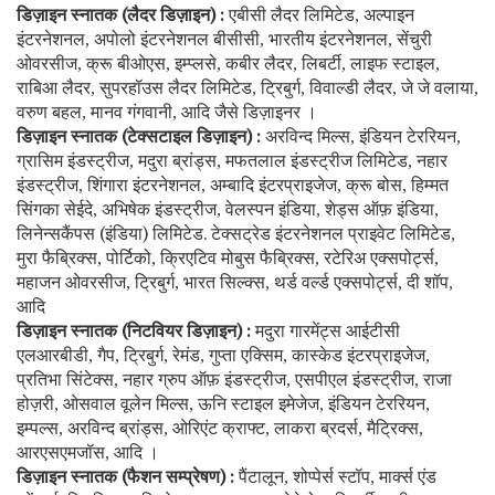
डिज़ाइन स्नातक (लैदर डिज़ाइन) :
एबीसी लैदर लिमिटेड
अल्पाइन
,
इंटरनेशनल
अपोलो इंटरनेशनल बीसीसी
भारतीय इंटरनेशनल
सेंचुरी
,
,
,
ओवरसीज
क्रू बीओएस
इम्प्लसे
कबीर लैदर
लिबर्टी
लाइफ स्टाइल
,
,
,
,
,
,
राबिआ लैदर
सुपरहॉउस लैदर लिमिटेड
ट्रिबुर्ग
विवाल्डी लैदर
जे जे वलाया
,
,
,
,
,
वरुण बहल
मानव गंगवानी
आदि जैसे डिज़ाइनर ।
,
,
डिज़ाइन स्नातक (टेक्सटाइल डिज़ाइन) :
अरविन्द मिल्स
इंडियन टेररियन
,
,
ग्रासिम इंडस्ट्रीज
मदुरा ब्रांड्स
मफतलाल इंडस्ट्रीज लिमिटेड
नहार
,
,
,
इंडस्ट्रीज
शिंगारा इंटरनेशनल
अम्बादि इंटरप्राइजेज
क्रू बोस
हिम्मत
,
,
,
,
सिंगका सेईदे
अभिषेक इंडस्ट्रीज
वेलस्पन इंडिया
शेड्स ऑफ़ इंडिया
,
,
,
,
लिनेन्सकैंपस (इंडिया) लिमिटेड. टेक्सट्रेड इंटरनेशनल प्राइवेट लिमिटेड
,
मुरा फैब्रिक्स
पोर्टिको
क्रिएटिव मोबुस फैब्रिक्स
रटेरिअ एक्सपोर्ट्स
,
,
,
,
महाजन ओवरसीज
ट्रिबुर्ग
भारत सिल्क्स
थर्ड वर्ल्ड एक्सपोर्ट्स
दी शॉप
,
,
,
,
,
आदि
डिज़ाइन स्नातक (निटवियर डिज़ाइन) :
मदुरा गारमेंट्स आईटीसी
एलआरबीडी
गैप
ट्रिबुर्ग
रेमंड
गुप्ता एक्सिम
कास्केड इंटरप्राइजेज
,
,
,
,
,
,
प्रतिभा सिंटेक्स
नहार ग्रुप ऑफ़ इंडस्ट्रीज
एसपीएल इंडस्ट्रीज
राजा
,
,
,
होज़री
ओसवाल वूलेन मिल्स
ऊनि स्टाइल इमेजेज
इंडियन टेररियन
,
,
,
,
इम्पल्स
अरविन्द ब्रांड्स
ओरिएंट क्राफ्ट
लाकरा ब्रदर्स
मैट्रिक्स
,
,
,
,
,
आरएसएमजॉस
आदि ।
,
डिज़ाइन स्नातक (फैशन सम्प्रेषण) :
पैंटालून
शोप्पेर्स स्टॉप
मार्क्स एंड
,
,