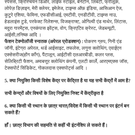
स्पेंसर्स
क्रिस्चियन डिओर
लाइफ स्टाइल
बेनेटोन
लिबर्टी
फ्रीलूक
,
,
,
,
,
,
लोपेज़ डिज़ाइन
मेरी क्लेयर
इमेजेज
टाइम्स ऑफ़ इंडिया
आसिआन ऐज
,
,
,
,
,
कुटुरे एशिया
फेमिना
एफडीसीआई
एमटीवी
एनडीटीवी
टाइम्स नाउ
,
,
,
,
,
,
हेडलाइंस टुडे
परफेक्ट रिलेशन्स
विजक्राफ्ट
ओगिल्वी एंड माथेर
लिंटास
,
,
,
,
,
मदुरा गारमेंट्स
एनकंपास इवेंट्स
वोग
क्रिएटिव क्रेस्ट
जेडब्ल्यूटी
,
,
,
,
,
आईसी
तनिष्क आदि ।
,
फैशन टेक्नोलॉजी स्नातक (अपेरल प्रोडक्शन) :
पोकरण ग्रुप
गिनी एंड
,
जॉनी
इंटेग्रा अपेरल
थर्ड आईसाइट
तफलेस
लगुना क्लोथिंग
एवाईएन
,
,
,
,
,
एक्सेसरीज(होंग कॉंग)
पैंटालून
आईटीसी एलआरबीडी
कलर प्लस
,
,
,
,
सेलिब्रिटी फैशन
अमाबत्तूर क्लोथिंग कंपनी
एलटी कार्ले
आरएमएक्स जॉस
,
,
,
,
टेक्सपोर्ट सिंडिकेट
गोकलदास एक्सपोर्ट्स आदि ।
,
क्या नियुक्ति किसी विशेष केंद्र पर केंद्रित है या यह सभी केंद्रों में आम है
5.
?
सभी केन्द्रों और विषयों के लिए नियुक्ति निफ्ट में केंद्रीकृत है
क्या किसी भी स्थान के छात्र भारत/विदेश में किसी भी स्थान पर इंटर्न बन
6.
सकते हैं
?
हाँ। छात्र विभाग की सहमति से कहीं भी इंटर्नशिप ले सकते हैं।