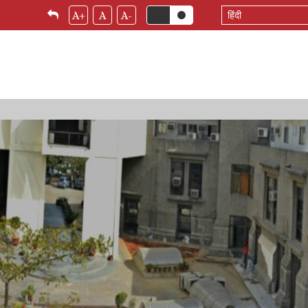
Select
A+
A
A-
your
language