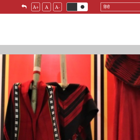
Select
A+
A
A-
your
language