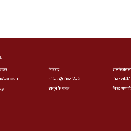
ंक
लेंडर
निविदाएं
आंतरिकशिक
र्यालय ज्ञापन
करियर @ निफ्ट दिल्ली
निफ्ट अधिन
hip
छात्रों के मामले
निफ्ट अध्‍याद