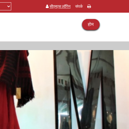
सीएमएस लॉगिन
संपर्क
होम