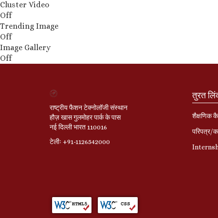
Cluster Video
Off
Trending Image
Off
Image Gallery
Off
तुरत लि
राष्ट्रीय फैशन टेक्नोलॉजी संस्थान
शैक्षणिक कै
हौज़ खास गुलमोहर पार्क के पास
नई दिल्ली भारत 110016
परिपत्र/का
टेलीः +91-1126542000
Interns