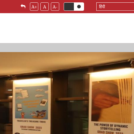
Select
A+
A
A-
your
language