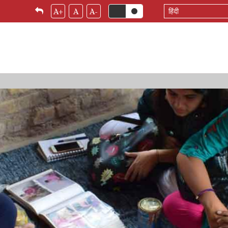
Select
A+
A
A-
your
language