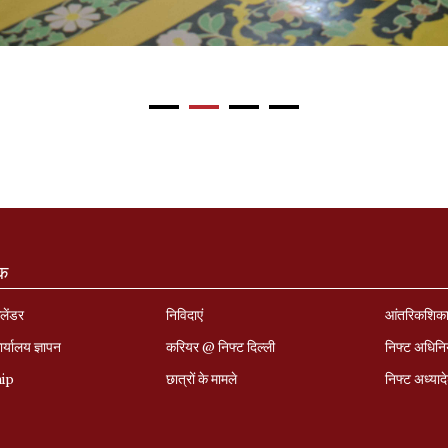
ंक
लेंडर
निविदाएं
आंतरिकशिक
र्यालय ज्ञापन
करियर @ निफ्ट दिल्ली
निफ्ट अधिन
hip
छात्रों के मामले
निफ्ट अध्‍याद