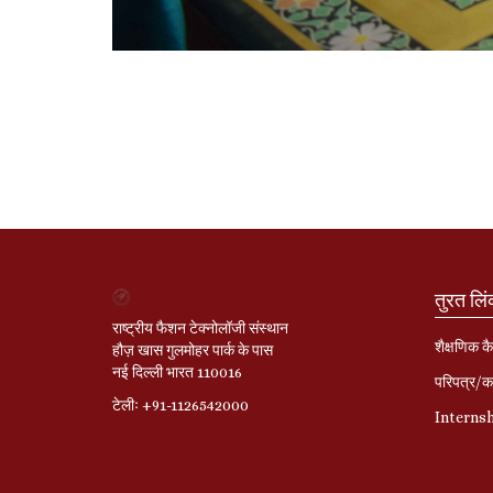
तुरत लि
राष्ट्रीय फैशन टेक्नोलॉजी संस्थान
शैक्षणिक कै
हौज़ खास गुलमोहर पार्क के पास
नई दिल्ली भारत 110016
परिपत्र/का
टेलीः +91-1126542000
Interns