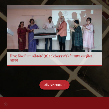
निफ्ट दिल्ली का ब्लैकबेरी(Blackberry's) के साथ समझौता
ज्ञापन
और घटनाक्रम