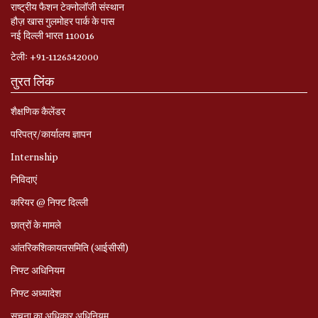
राष्ट्रीय फैशन टेक्नोलॉजी संस्थान
हौज़ खास गुलमोहर पार्क के पास
नई दिल्ली भारत 110016
टेलीः +91-1126542000
तुरत लिंक
शैक्षणिक कैलेंडर
परिपत्र/कार्यालय ज्ञापन
Internship
निविदाएं
करियर @ निफ्ट दिल्ली
छात्रों के मामले
आंतरिकशिकायतसमिति (आईसीसी)
निफ्ट अधिनियम
निफ्ट अध्‍यादेश
सूचना का अधिकार अधिनियम