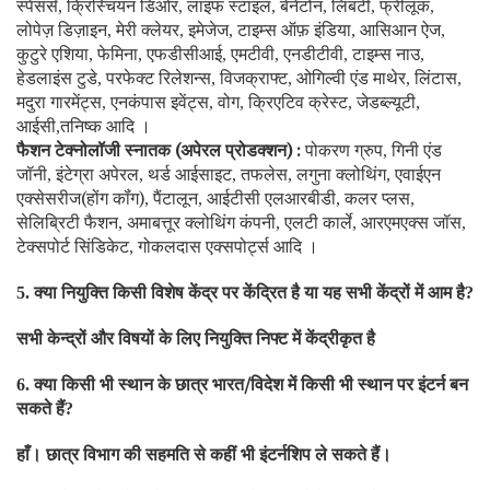
स्पेंसर्स
क्रिस्चियन डिओर
लाइफ स्टाइल
बेनेटोन
लिबर्टी
फ्रीलूक
,
,
,
,
,
,
लोपेज़ डिज़ाइन
मेरी क्लेयर
इमेजेज
टाइम्स ऑफ़ इंडिया
आसिआन ऐज
,
,
,
,
,
कुटुरे एशिया
फेमिना
एफडीसीआई
एमटीवी
एनडीटीवी
टाइम्स नाउ
,
,
,
,
,
,
हेडलाइंस टुडे
परफेक्ट रिलेशन्स
विजक्राफ्ट
ओगिल्वी एंड माथेर
लिंटास
,
,
,
,
,
मदुरा गारमेंट्स
एनकंपास इवेंट्स
वोग
क्रिएटिव क्रेस्ट
जेडब्ल्यूटी
,
,
,
,
,
आईसी
तनिष्क आदि ।
,
फैशन टेक्नोलॉजी स्नातक (अपेरल प्रोडक्शन) :
पोकरण ग्रुप
गिनी एंड
,
जॉनी
इंटेग्रा अपेरल
थर्ड आईसाइट
तफलेस
लगुना क्लोथिंग
एवाईएन
,
,
,
,
,
एक्सेसरीज(होंग कॉंग)
पैंटालून
आईटीसी एलआरबीडी
कलर प्लस
,
,
,
,
सेलिब्रिटी फैशन
अमाबत्तूर क्लोथिंग कंपनी
एलटी कार्ले
आरएमएक्स जॉस
,
,
,
,
टेक्सपोर्ट सिंडिकेट
गोकलदास एक्सपोर्ट्स आदि ।
,
क्या नियुक्ति किसी विशेष केंद्र पर केंद्रित है या यह सभी केंद्रों में आम है
5.
?
सभी केन्द्रों और विषयों के लिए नियुक्ति निफ्ट में केंद्रीकृत है
क्या किसी भी स्थान के छात्र भारत/विदेश में किसी भी स्थान पर इंटर्न बन
6.
सकते हैं
?
हाँ। छात्र विभाग की सहमति से कहीं भी इंटर्नशिप ले सकते हैं।