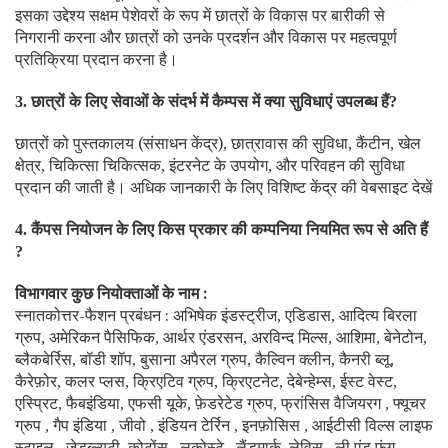
इसका उद्देश्य सक्षम पेशेवरों के रूप में छात्रों के विकास पर बारीकी से
निगरानी करना और छात्रों को उनके प्रदर्शन और विकास पर महत्वपूर्ण
प्रतिक्रिया प्रदान करना है।
छात्रों के लिए सेवाओं के संदर्भ में कैम्पस में क्या सुविधाएं उपलब्ध हैं
3.
?
छात्रों को पुस्तकालय (संसाधन केंद्र)
छात्रावास की सुविधा
कैंटीन
खेल
,
,
,
क्षेत्र
चिकित्सा चिकित्सक
इंटरनेट के उपयोग
और परिवहन की सुविधा
,
,
,
प्रदान की जाती है। अधिक जानकारी के लिए विशिष्ट केंद्र की वेबसाइट देखें
कैंपस नियोजन के लिए किस प्रकार की कम्पनिया नियमित रूप से अति हैं
4.
?
विभागवार कुछ नियोक्ताओं के नाम :
स्नातकोत्तर-फैशन प्रबंधन : अभिषेक इंडस्ट्रीज
एडिडास
आदित्य बिरला
,
,
ग्रुप
अमेरिकन पैसिफिक
आर्थर एंडरसन
अरविन्द मिल्स
आशिमा
बेनेटोन
,
,
,
,
,
,
ब्लैकबेर्रिस
बॉडी शॉप
बुसाना अपैरल ग्रुप
कैल्विन क्लीन
कैनरी ब्लू
,
,
,
,
,
कैरेफ़ोर
कलर प्लस
क्रिएटिव ग्रुप
क्रिएटनेट
देबेन्हेम्स
ईस्ट वेस्ट
,
,
,
,
,
,
एस्प्रिट
फैबइंडिया
एफसी यूके
फ़ेडरेटेड ग्रुप
फ्रांसिस वैजियरग
फ्यूचर
,
,
,
,
,
ग्रुप
गैप इंडिया
जीवो
इंडियन टेर्रिन
इनफ़ोसिस
आईटीसी विल्स लाइफ
,
,
,
,
,
स्टाइल
जेडब्ल्यूटी
कोटोंस
लकोस्टे
लैंडमार्क
लेविस
ली एंड फुंग
,
,
,
,
,
,
,