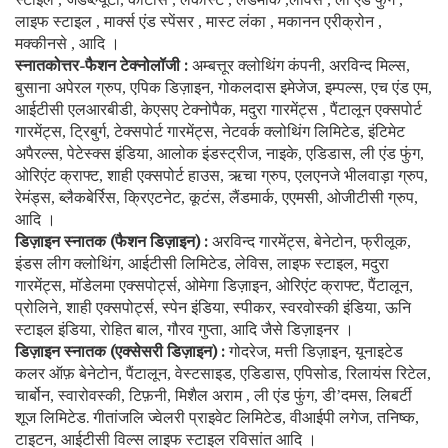
लाइफ स्टाइल
मार्क्स एंड स्पेंसर
मास्ट लंका
मकानन एरीक्रोन
,
,
,
,
मक्कीनसे
आदि ।
,
स्नातकोत्तर-फैशन टेक्नोलॉजी :
अम्बत्तूर
क्लोथिंग कंपनी
अरविन्द मिल्स
,
,
बुसाना अपेरल ग्रुप
एपिक डिज़ाइन
गोकलदास इमेजेज
इम्पल्स
एच एंड एम
,
,
,
,
,
आईटीसी एलआरबीडी
केएसए टेक्नोपैक
मदुरा गारमेंट्स
पैंटालून एक्सपोर्ट
,
,
,
गारमेंट्स
ट्रिबुर्ग
टेक्सपोर्ट गारमेंट्स
नेटवर्क क्लोथिंग लिमिटेड
इंटिमेट
,
,
,
,
अपैरल्स
पेटेस्क्स इंडिया
आलोक इंडस्ट्रीज
नाइके
एडिडास
ली एंड फुंग
,
,
,
,
,
,
ओरिएंट क्राफ्ट
शाही एक्सपोर्ट हाउस
ऋचा ग्रुप
एलएनजे भीलवाड़ा ग्रुप
,
,
,
,
रेमंड्स
ब्लैकबेर्रिस
क्रिएटनेट
कूटंस
लैंडमार्क
एएमसी
ओजीटीसी ग्रुप
,
,
,
,
,
,
,
आदि ।
डिज़ाइन स्नातक (फैशन डिज़ाइन) :
अरविन्द गारमेंट्स
बेनेटोन
फ्रीलूक
,
,
,
इंडस लीग क्लोथिंग
आईटीसी लिमिटेड
लेविस
लाइफ स्टाइल
मदुरा
,
,
,
,
गारमेंट्स
मॉडेलमा एक्सपोर्ट्स
ओमेगा डिज़ाइन
ओरिएंट क्राफ्ट
पैंटालून
,
,
,
,
,
प्रोलिने
शाही एक्सपोर्ट्स
स्पेन इंडिया
स्पीकर
स्वरवोस्की इंडिया
ऊनि
,
,
,
,
,
स्टाइल इंडिया
रोहित बाल
गौरव गुप्ता
आदि जैसे डिज़ाइनर ।
,
,
,
डिज़ाइन स्नातक (एक्सेसरी डिज़ाइन) :
गोदरेज
मत्ती डिज़ाइन
यूनाइटेड
,
,
कलर ऑफ़ बेनेटोन
पैंटालून
वेस्टसाइड
एडिडास
एपिसोड
रिलायंस रिटेल
,
,
,
,
,
,
चार्बोन
स्वारोवस्की
टिफ़नी
मिशैल अराम
ली एंड फुंग
डी
दमस
लिबर्टी
,
,
,
,
,
’
,
शूज लिमिटेड. गीतांजलि ज्वेलरी प्राइवेट लिमिटेड
वीआईपी लगेज
तनिष्क
,
,
,
टाइटन
आईटीसी विल्स लाइफ स्टाइल रविसांत आदि ।
,