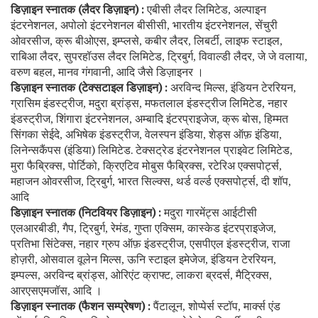
डिज़ाइन स्नातक (लैदर डिज़ाइन) :
एबीसी लैदर लिमिटेड
अल्पाइन
,
इंटरनेशनल
अपोलो इंटरनेशनल बीसीसी
भारतीय इंटरनेशनल
सेंचुरी
,
,
,
ओवरसीज
क्रू बीओएस
इम्प्लसे
कबीर लैदर
लिबर्टी
लाइफ स्टाइल
,
,
,
,
,
,
राबिआ लैदर
सुपरहॉउस लैदर लिमिटेड
ट्रिबुर्ग
विवाल्डी लैदर
जे जे वलाया
,
,
,
,
,
वरुण बहल
मानव गंगवानी
आदि जैसे डिज़ाइनर ।
,
,
डिज़ाइन स्नातक (टेक्सटाइल डिज़ाइन) :
अरविन्द मिल्स
इंडियन टेररियन
,
,
ग्रासिम इंडस्ट्रीज
मदुरा ब्रांड्स
मफतलाल इंडस्ट्रीज लिमिटेड
नहार
,
,
,
इंडस्ट्रीज
शिंगारा इंटरनेशनल
अम्बादि इंटरप्राइजेज
क्रू बोस
हिम्मत
,
,
,
,
सिंगका सेईदे
अभिषेक इंडस्ट्रीज
वेलस्पन इंडिया
शेड्स ऑफ़ इंडिया
,
,
,
,
लिनेन्सकैंपस (इंडिया) लिमिटेड. टेक्सट्रेड इंटरनेशनल प्राइवेट लिमिटेड
,
मुरा फैब्रिक्स
पोर्टिको
क्रिएटिव मोबुस फैब्रिक्स
रटेरिअ एक्सपोर्ट्स
,
,
,
,
महाजन ओवरसीज
ट्रिबुर्ग
भारत सिल्क्स
थर्ड वर्ल्ड एक्सपोर्ट्स
दी शॉप
,
,
,
,
,
आदि
डिज़ाइन स्नातक (निटवियर डिज़ाइन) :
मदुरा गारमेंट्स आईटीसी
एलआरबीडी
गैप
ट्रिबुर्ग
रेमंड
गुप्ता एक्सिम
कास्केड इंटरप्राइजेज
,
,
,
,
,
,
प्रतिभा सिंटेक्स
नहार ग्रुप ऑफ़ इंडस्ट्रीज
एसपीएल इंडस्ट्रीज
राजा
,
,
,
होज़री
ओसवाल वूलेन मिल्स
ऊनि स्टाइल इमेजेज
इंडियन टेररियन
,
,
,
,
इम्पल्स
अरविन्द ब्रांड्स
ओरिएंट क्राफ्ट
लाकरा ब्रदर्स
मैट्रिक्स
,
,
,
,
,
आरएसएमजॉस
आदि ।
,
डिज़ाइन स्नातक (फैशन सम्प्रेषण) :
पैंटालून
शोप्पेर्स स्टॉप
मार्क्स एंड
,
,