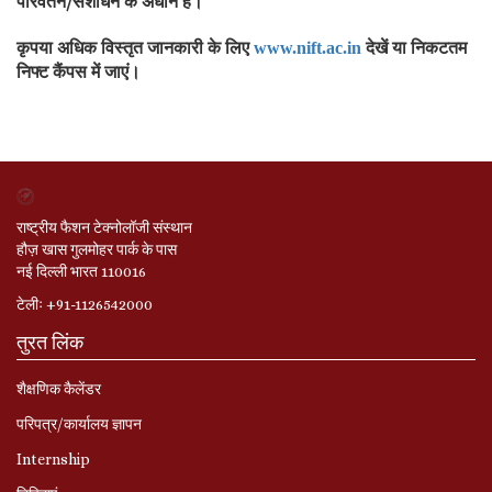
परिवर्तन/संशोधन के अधीन हैं।
कृपया अधिक विस्तृत जानकारी के लिए
देखें या निकटतम
www.nift.ac.in
निफ्ट कैंपस में जाएं।
राष्ट्रीय फैशन टेक्नोलॉजी संस्थान
हौज़ खास गुलमोहर पार्क के पास
नई दिल्ली भारत 110016
टेलीः +91-1126542000
तुरत लिंक
शैक्षणिक कैलेंडर
परिपत्र/कार्यालय ज्ञापन
Internship