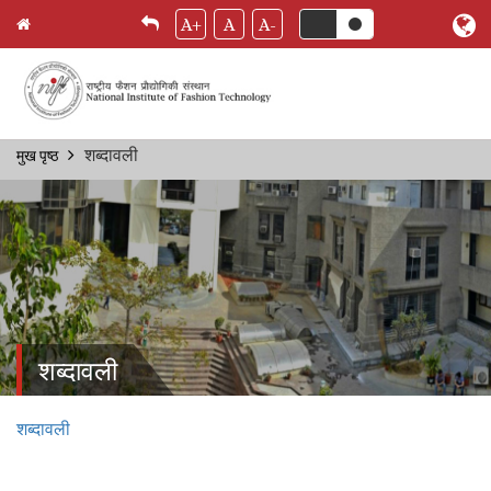
A+
A
A-
Skip
शब्दावली
मुख पृष्ठ
Breadcrumb
to
main
content
शब्दावली
शब्दावली