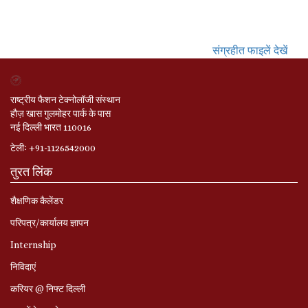
संग्रहीत फाइलें देखें
राष्ट्रीय फैशन टेक्नोलॉजी संस्थान
हौज़ खास गुलमोहर पार्क के पास
नई दिल्ली भारत 110016
टेलीः +91-1126542000
तुरत लिंक
शैक्षणिक कैलेंडर
परिपत्र/कार्यालय ज्ञापन
Internship
निविदाएं
करियर @ निफ्ट दिल्ली