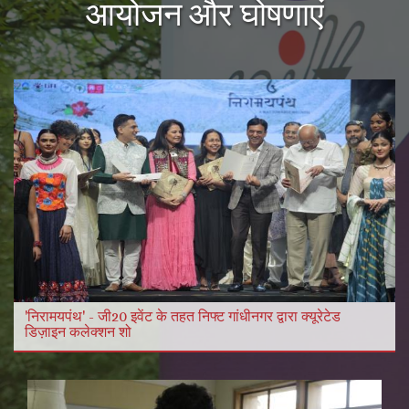
आयोजन और घोषणाएं
और विडियो
और पढ़ें
'निरामयपंथ' - जी20 इवेंट के तहत निफ्ट गांधीनगर द्वारा क्यूरेटेड
डिज़ाइन कलेक्शन शो