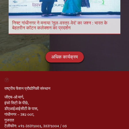
निफ्ट गांधीनगर ने मनाया 'तुल-वस्त्र-वेदं' का जश्न : भारत के
बेहतरीन कॉटन कलेक्शन का प्रदर्शन
अधिक कार्यक्रम
राष्ट्रीय फैशन प्रौद्योगिकी संस्थान
जीएच-ओ मार्ग,
इंफो सिटी के पीछे,
डीएआईआईसीटी के पास,
गांधीनगर – 382 007,
गुजरात
टेलीफोन: +91-35371001, 35371004 / 05