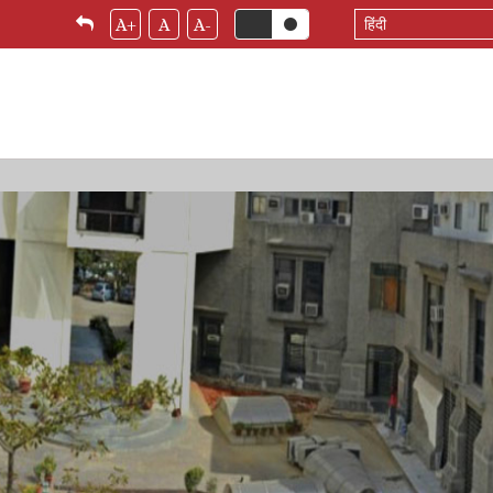
Select
A+
A
A-
your
language