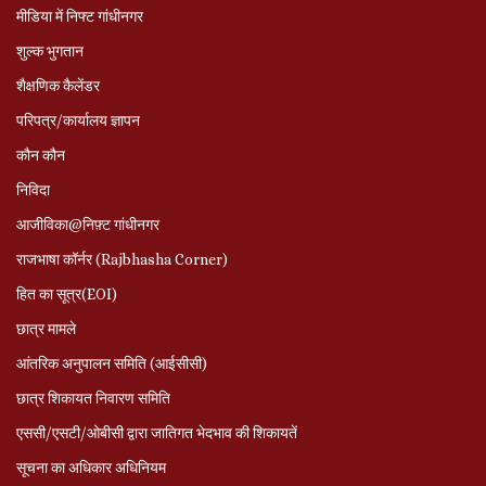
मीडिया में निफ्ट गांधीनगर
शुल्क भुगतान
शैक्षणिक कैलेंडर
परिपत्र/कार्यालय ज्ञापन
कौन कौन
निविदा
आजीविका@निफ़्ट गांधीनगर
राजभाषा कॉर्नर (Rajbhasha Corner)
हित का सूत्र(EOI)
छात्र मामले
आंतरिक अनुपालन समिति (आईसीसी)
छात्र शिकायत निवारण समिति
एससी/एसटी/ओबीसी द्वारा जातिगत भेदभाव की शिकायतें
सूचना का अधिकार अधिनियम