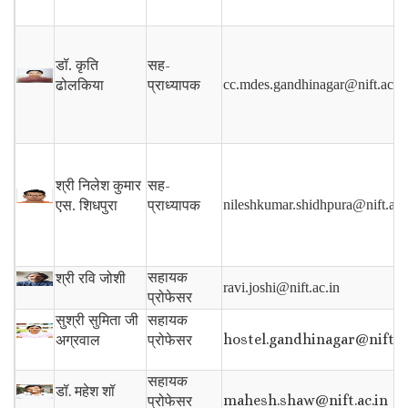
सह-
डॉ. कृति
प्राध्यापक
cc.mdes.gandhinagar@nift.ac.in
ढोलकिया
सह-
श्री निलेश कुमार
प्राध्यापक
nileshkumar.shidhpura@nift.ac.
एस. शिधपुरा
सहायक
श्री रवि जोशी
ravi.joshi@nift.ac.in
प्रोफेसर
सुश्री सुमिता जी
सहायक
hostel.gandhinagar@nift.ac
अग्रवाल
प्रोफेसर
सहायक
डॉ.
महेश शॉ
mahesh.shaw@nift.ac.in
प्रोफेसर