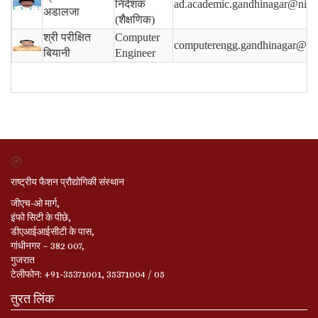
निदेशक
ad.academic.gandhinagar@nift.a
अडालजा
(शैक्षणिक)
श्री परीक्षित
Computer
computerengg.gandhinagar@nift
बियानी
Engineer
राष्ट्रीय फैशन प्रौद्योगिकी संस्थान
जीएच-ओ मार्ग,
इंफो सिटी के पीछे,
डीएआईआईसीटी के पास,
गांधीनगर – 382 007,
गुजरात
टेलीफोन: +91-35371001, 35371004 / 05
तुरत लिंक