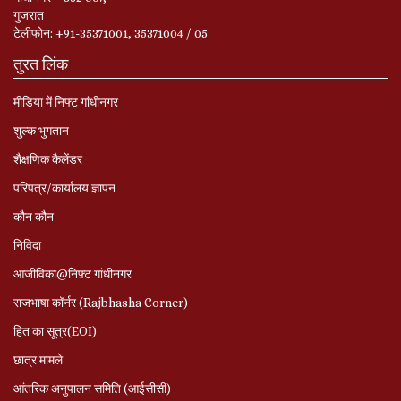
गुजरात
टेलीफोन: +91-35371001, 35371004 / 05
तुरत लिंक
मीडिया में निफ्ट गांधीनगर
शुल्क भुगतान
शैक्षणिक कैलेंडर
परिपत्र/कार्यालय ज्ञापन
कौन कौन
निविदा
आजीविका@निफ़्ट गांधीनगर
राजभाषा कॉर्नर (Rajbhasha Corner)
हित का सूत्र(EOI)
छात्र मामले
आंतरिक अनुपालन समिति (आईसीसी)