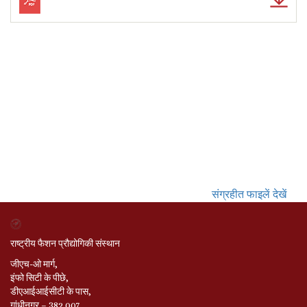
संग्रहीत फाइलें देखें
राष्ट्रीय फैशन प्रौद्योगिकी संस्थान
जीएच-ओ मार्ग,
इंफो सिटी के पीछे,
डीएआईआईसीटी के पास,
गांधीनगर – 382 007,