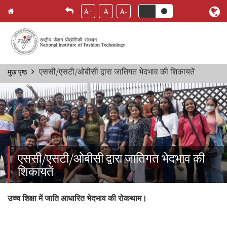
A+
A
A-
Skip
एससी/एसटी/ओबीसी द्वारा जातिगत भेदभाव की शिकायतें
मुख पृष्ठ
Breadcrumb
to
main
content
एससी/एसटी/ओबीसी द्वारा जातिगत भेदभाव की
शिकायतें
उच्च शिक्षा में जाति आधारित भेदभाव की रोकथाम।