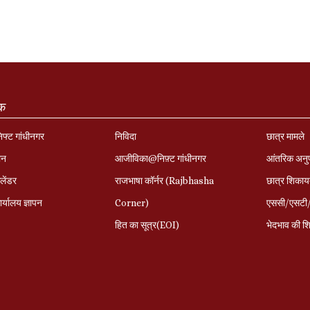
ंक
निफ्ट गांधीनगर
निविदा
छात्र मामले
ान
आजीविका@निफ़्ट गांधीनगर
आंतरिक अनु
लेंडर
राजभाषा कॉर्नर (Rajbhasha
छात्र शिकाय
र्यालय ज्ञापन
Corner)
एससी/एसटी/ओ
हित का सूत्र(EOI)
भेदभाव की शि