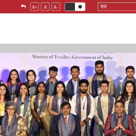
Select
A+
A
A-
your
language