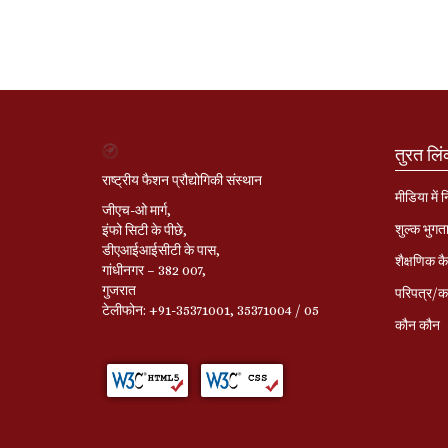
तुरत लि
राष्ट्रीय फैशन प्रौद्योगिकी संस्थान
मीडिया में 
जीएच-ओ मार्ग,
शुल्क भुगत
इंफो सिटी के पीछे,
डीएआईआईसीटी के पास,
शैक्षणिक कै
गांधीनगर – 382 007,
गुजरात
परिपत्र/का
टेलीफोन: +91-35371001, 35371004 / 05
कौन कौन