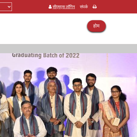
सीएमएस लॉगिन
संपर्क
होम