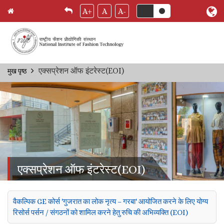
A+
A
A-
Skip
एक्सप्रेशन ऑफ इंटरेस्ट(EOI)
मुख पृष्ठ
Breadcrumb
to
main
content
एक्सप्रेशन ऑफ इंटरेस्ट(EOI)
वैकल्पिक GE कोर्स 'गुजरात का लोक नृत्य – गरबा' आयोजित करने के लिए योग्य
रिसोर्स पर्सन / संगठनों को शामिल करने हेतु रुचि की अभिव्यक्ति (EOI)