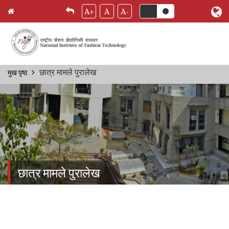
A+
A
A-
Skip
छात्र मामले पुरालेख
मुख पृष्ठ
Breadcrumb
to
main
content
छात्र मामले पुरालेख