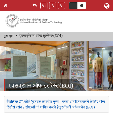
A+
A
A-
Skip
एक्सप्रेशन ऑफ इंटरेस्ट(EOI)
मुख पृष्ठ
Breadcrumb
to
main
content
एक्सप्रेशन ऑफ इंटरेस्ट(EOI)
वैकल्पिक GE कोर्स 'गुजरात का लोक नृत्य – गरबा' आयोजित करने के लिए योग्य
रिसोर्स पर्सन / संगठनों को शामिल करने हेतु रुचि की अभिव्यक्ति (EOI)