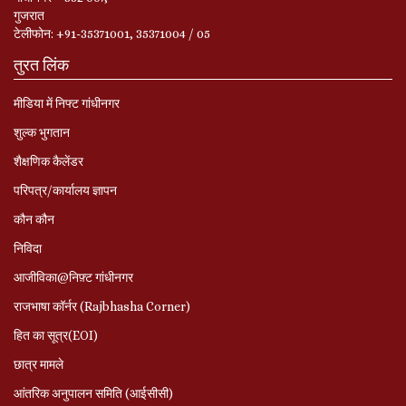
गुजरात
टेलीफोन: +91-35371001, 35371004 / 05
तुरत लिंक
मीडिया में निफ्ट गांधीनगर
शुल्क भुगतान
शैक्षणिक कैलेंडर
परिपत्र/कार्यालय ज्ञापन
कौन कौन
निविदा
आजीविका@निफ़्ट गांधीनगर
राजभाषा कॉर्नर (Rajbhasha Corner)
हित का सूत्र(EOI)
छात्र मामले
आंतरिक अनुपालन समिति (आईसीसी)