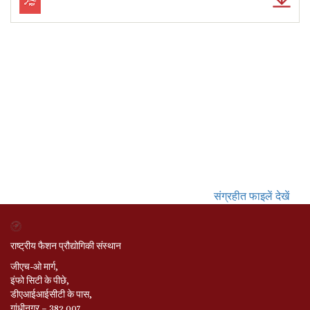
संग्रहीत फाइलें देखें
राष्ट्रीय फैशन प्रौद्योगिकी संस्थान
जीएच-ओ मार्ग,
इंफो सिटी के पीछे,
डीएआईआईसीटी के पास,
गांधीनगर – 382 007,