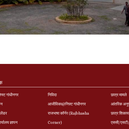
ंक
निफ्ट गांधीनगर
निविदा
छात्र मामले
ान
आजीविका@निफ़्ट गांधीनगर
आंतरिक अनु
लेंडर
राजभाषा कॉर्नर (Rajbhasha
छात्र शिकाय
र्यालय ज्ञापन
Corner)
एससी/एसटी/ओ