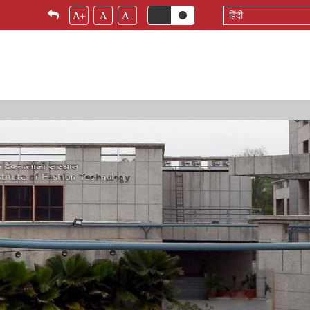
Select
A+
A
A-
your
language