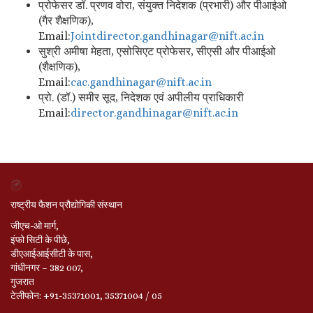
प्रोफेसर डॉ. प्रणव वोरा, संयुक्त निदेशक (प्रभारी) और पीआईओ
(गैर शैक्षणिक),
Email:
Jointdirector.
gandhinagar@nift.ac.in
सुश्री अमीषा मेहता, एसोसिएट प्रोफेसर, सीएसी और पीआईओ
(शैक्षणिक),
Email:
cac.gandhinagar@nift.
ac.in
प्रो. (डॉ.) समीर सूद, निदेशक एवं अपीलीय प्राधिकारी
Email:
director.gandhinagar@
nift.ac.in
राष्ट्रीय फैशन प्रौद्योगिकी संस्थान
जीएच-ओ मार्ग,
इंफो सिटी के पीछे,
डीएआईआईसीटी के पास,
गांधीनगर – 382 007,
गुजरात
टेलीफोन: +91-35371001, 35371004 / 05