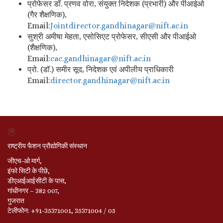
प्रोफेसर डॉ. प्रणव वोरा, संयुक्त निदेशक (प्रभारी) और पीआईओ
(गैर शैक्षणिक),
Email:
Jointdirector.
gandhinagar@nift.ac.in
सुश्री अमीषा मेहता, एसोसिएट प्रोफेसर, सीएसी और पीआईओ
(शैक्षणिक),
Email:
cac.gandhinagar@nift.
ac.in
प्रो. (डॉ.) समीर सूद, निदेशक एवं अपीलीय प्राधिकारी
Email:
director.gandhinagar@
nift.ac.in
राष्ट्रीय फैशन प्रौद्योगिकी संस्थान
जीएच-ओ मार्ग,
इंफो सिटी के पीछे,
डीएआईआईसीटी के पास,
गांधीनगर – 382 007,
गुजरात
टेलीफोन: +91-35371001, 35371004 / 05