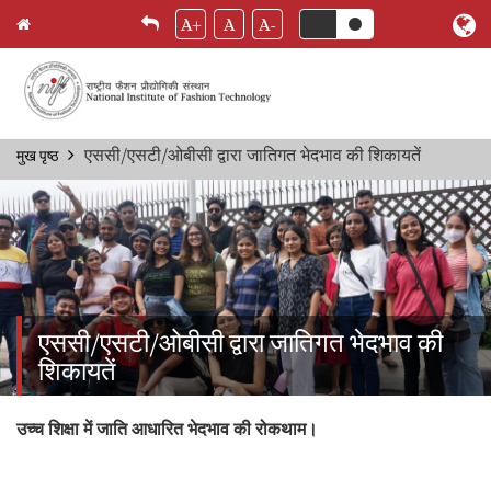
A+
A
A-
Skip
एससी/एसटी/ओबीसी द्वारा जातिगत भेदभाव की शिकायतें
मुख पृष्ठ
Breadcrumb
to
main
content
एससी/एसटी/ओबीसी द्वारा जातिगत भेदभाव की
शिकायतें
उच्च शिक्षा में जाति आधारित भेदभाव की रोकथाम।