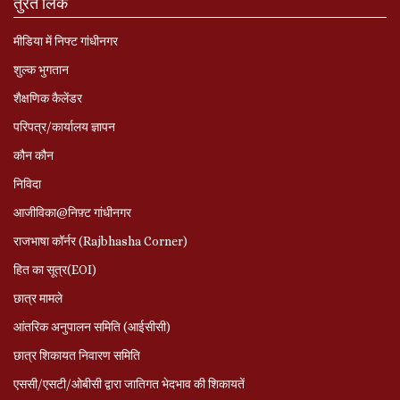
तुरत लिंक
मीडिया में निफ्ट गांधीनगर
शुल्क भुगतान
शैक्षणिक कैलेंडर
परिपत्र/कार्यालय ज्ञापन
कौन कौन
निविदा
आजीविका@निफ़्ट गांधीनगर
राजभाषा कॉर्नर (Rajbhasha Corner)
हित का सूत्र(EOI)
छात्र मामले
आंतरिक अनुपालन समिति (आईसीसी)
छात्र शिकायत निवारण समिति
एससी/एसटी/ओबीसी द्वारा जातिगत भेदभाव की शिकायतें