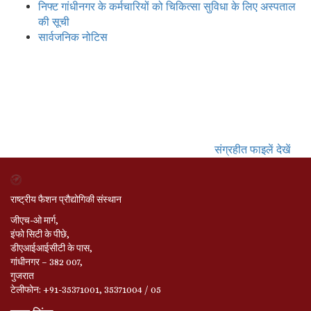
निफ्ट गांधीनगर के कर्मचारियों को चिकित्सा सुविधा के लिए अस्पताल
की सूची
सार्वजनिक नोटिस
संग्रहीत फाइलें देखें
राष्ट्रीय फैशन प्रौद्योगिकी संस्थान
जीएच-ओ मार्ग,
इंफो सिटी के पीछे,
डीएआईआईसीटी के पास,
गांधीनगर – 382 007,
गुजरात
टेलीफोन: +91-35371001, 35371004 / 05