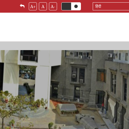
Select
A+
A
A-
your
language