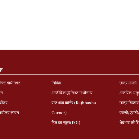
ंक
निफ्ट गांधीनगर
निविदा
छात्र मामले
ान
आजीविका@निफ़्ट गांधीनगर
आंतरिक अनु
लेंडर
राजभाषा कॉर्नर (Rajbhasha
छात्र शिकाय
र्यालय ज्ञापन
Corner)
एससी/एसटी/ओ
हित का सूत्र(EOI)
भेदभाव की शि