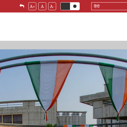
Select
A+
A
A-
your
language