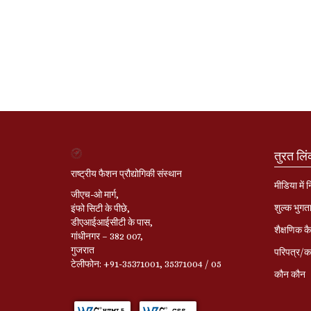
तुरत लि
राष्ट्रीय फैशन प्रौद्योगिकी संस्थान
मीडिया में 
जीएच-ओ मार्ग,
शुल्क भुगत
इंफो सिटी के पीछे,
डीएआईआईसीटी के पास,
शैक्षणिक कै
गांधीनगर – 382 007,
गुजरात
परिपत्र/का
टेलीफोन: +91-35371001, 35371004 / 05
कौन कौन