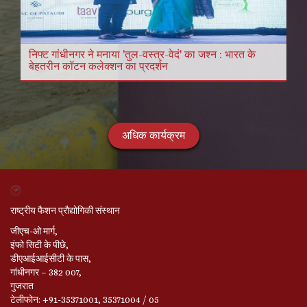
निफ्ट गांधीनगर ने मनाया 'तुल-वस्त्र-वेदं' का जश्न : भारत के
बेहतरीन कॉटन कलेक्शन का प्रदर्शन
अधिक कार्यक्रम
राष्ट्रीय फैशन प्रौद्योगिकी संस्थान
जीएच-ओ मार्ग,
इंफो सिटी के पीछे,
डीएआईआईसीटी के पास,
गांधीनगर – 382 007,
गुजरात
टेलीफोन: +91-35371001, 35371004 / 05