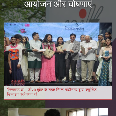
आयोजन और घोषणाएं
और विडियो
और पढ़ें
'निरामयपंथ' - जी20 इवेंट के तहत निफ्ट गांधीनगर द्वारा क्यूरेटेड
डिज़ाइन कलेक्शन शो