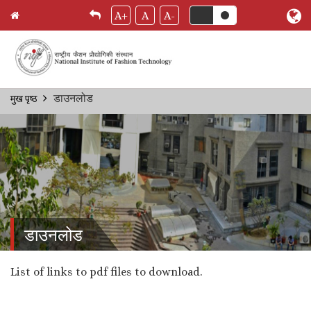
A+
A
A-
Skip
डाउनलोड
मुख पृष्ठ
Breadcrumb
to
main
content
डाउनलोड
List of links to pdf files to download.