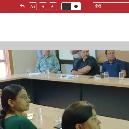
Select
A+
A
A-
your
language