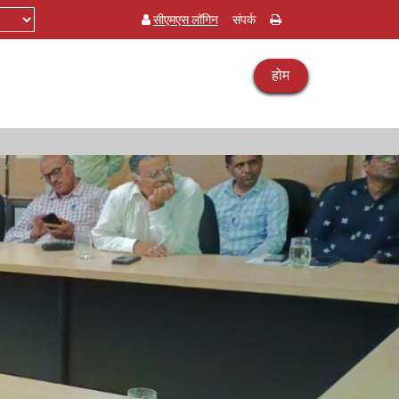
सीएमएस लॉगिन
संपर्क
होम