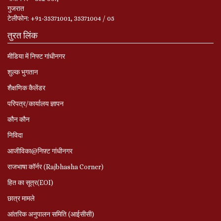
गुजरात
टेलीफोन: +91-35371001, 35371004 / 05
तुरत लिंक
मीडिया में निफ्ट गांधीनगर
शुल्क भुगतान
शैक्षणिक कैलेंडर
परिपत्र/कार्यालय ज्ञापन
कौन कौन
निविदा
आजीविका@निफ़्ट गांधीनगर
राजभाषा कॉर्नर (Rajbhasha Corner)
हित का सूत्र(EOI)
छात्र मामले
आंतरिक अनुपालन समिति (आईसीसी)