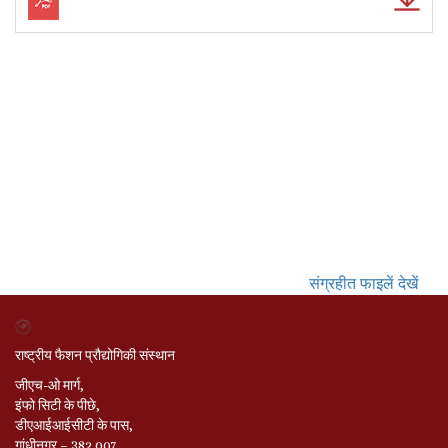
संग्रहीत फाइलें देखें
राष्ट्रीय फैशन प्रौद्योगिकी संस्थान
जीएच-ओ मार्ग,
इंफो सिटी के पीछे,
डीएआईआईसीटी के पास,
गांधीनगर – 382 007,