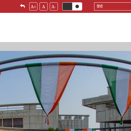
Select
A+
A
A-
your
language