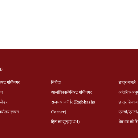
ंक
निफ्ट गांधीनगर
निविदा
छात्र मामले
ान
आजीविका@निफ़्ट गांधीनगर
आंतरिक अनु
लेंडर
राजभाषा कॉर्नर (Rajbhasha
छात्र शिकाय
र्यालय ज्ञापन
Corner)
एससी/एसटी/ओ
हित का सूत्र(EOI)
भेदभाव की शि