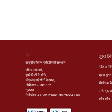
तुरत लि
राष्ट्रीय फैशन प्रौद्योगिकी संस्थान
मीडिया में 
जीएच-ओ मार्ग,
शुल्क भुगत
इंफो सिटी के पीछे,
डीएआईआईसीटी के पास,
शैक्षणिक कै
गांधीनगर – 382 007,
गुजरात
परिपत्र/का
टेलीफोन: +91-35371001, 35371004 / 05
कौन कौन