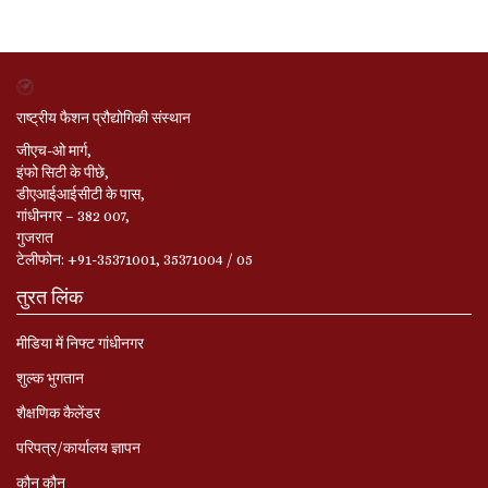
राष्ट्रीय फैशन प्रौद्योगिकी संस्थान
जीएच-ओ मार्ग,
इंफो सिटी के पीछे,
डीएआईआईसीटी के पास,
गांधीनगर – 382 007,
गुजरात
टेलीफोन: +91-35371001, 35371004 / 05
तुरत लिंक
मीडिया में निफ्ट गांधीनगर
शुल्क भुगतान
शैक्षणिक कैलेंडर
परिपत्र/कार्यालय ज्ञापन
कौन कौन