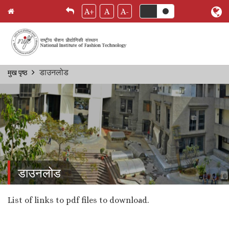
A+
A
A-
Skip
डाउनलोड
मुख पृष्ठ
Breadcrumb
to
main
content
डाउनलोड
List of links to pdf files to download.